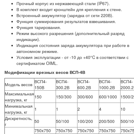
Прочный корпус из нержавеющей стали (IP67).
В комплект входит кронштейн для крепления к стене.
Встроенный аккумулятор (зарядка от сети 220В).
Функция суммирования результатов взвешивания.
Функция тарирования.
Режим высокого разрешения (дополнительный разряд
индикации).
Индикация состояния заряда аккумулятора при работе в
автономном режиме.
Условия эксплуатации - от -10 до +40°C в соответствии с
сертификатом OIML.
Модификации врезных весов ВСП-4В
ВСП4-
ВСП4-
ВСП4-
ВСП4-
ВСП4-
Модель весов
150В
300.2В
600.2В
1000.2В
2000.
Максимальная
150
150/300
300/600
600/1000
1500/
нагрузка, кг
Минимальная
1
1
2
4
10
нагрузка, кг
Дискретность,
50
50/100
100/200
200/500
500/10
г
750x750
750x750
750x750
750x750
750x7