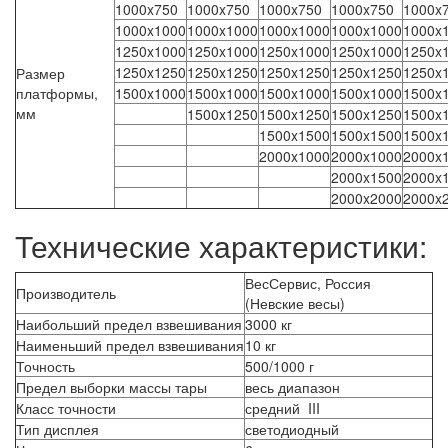
1000x750
1000x750
1000x750
1000x750
1000x
1000x1000
1000x1000
1000x1000
1000x1000
1000x
1250x1000
1250x1000
1250x1000
1250x1000
1250x
1250x1250
1250x1250
1250x1250
1250x1250
1250x
Размер
платформы,
1500x1000
1500x1000
1500x1000
1500x1000
1500x
мм
1500x1250
1500x1250
1500x1250
1500x
1500x1500
1500x1500
1500x
2000x1000
2000x1000
2000x
2000x1500
2000x
2000x2000
2000x
Технические характеристики:
ВесСервис, Россия
Производитель
(Невские весы)
Наибольший предел взвешивания
3000 кг
Наименьший предел взвешивания
10 кг
Точность
500/1000 г
Предел выборки массы тары
весь диапазон
Класс точности
средний III
Тип дисплея
светодиодный