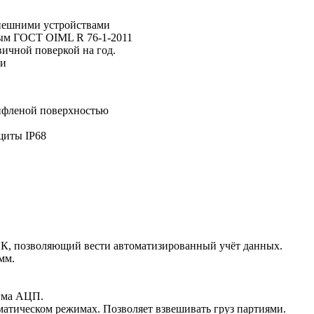
внешними устройствами
ным ГОСТ OIML R 76-1-2011
вичной поверкой на год.
си
рифленой поверхностью
щиты IP68
ПК, позволяющий вести автоматизированный учёт данных.
мм.
игма АЦП.
матическом режимах. Позволяет взвешивать груз партиями.