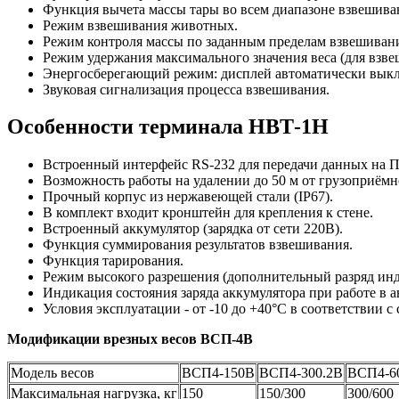
Функция вычета массы тары во всем диапазоне взвешива
Режим взвешивания животных.
Режим контроля массы по заданным пределам взвешивани
Режим удержания максимального значения веса (для взве
Энергосберегающий режим: дисплей автоматически выклю
Звуковая сигнализация процесса взвешивания.
Особенности терминала НВТ-1Н
Встроенный интерфейс RS-232 для передачи данных на 
Возможность работы на удалении до 50 м от грузоприёмн
Прочный корпус из нержавеющей стали (IP67).
В комплект входит кронштейн для крепления к стене.
Встроенный аккумулятор (зарядка от сети 220В).
Функция суммирования результатов взвешивания.
Функция тарирования.
Режим высокого разрешения (дополнительный разряд ин
Индикация состояния заряда аккумулятора при работе в 
Условия эксплуатации - от -10 до +40°C в соответствии 
Модификации врезных весов ВСП-4В
Модель весов
ВСП4-150В
ВСП4-300.2В
ВСП4-6
Максимальная нагрузка, кг
150
150/300
300/600