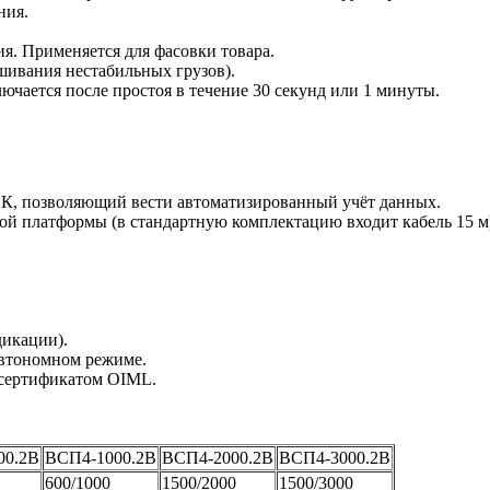
ния.
я. Применяется для фасовки товара.
шивания нестабильных грузов).
чается после простоя в течение 30 секунд или 1 минуты.
ПК, позволяющий вести автоматизированный учёт данных.
ой платформы (в стандартную комплектацию входит кабель 15 м
дикации).
автономном режиме.
с сертификатом OIML.
00.2В
ВСП4-1000.2В
ВСП4-2000.2В
ВСП4-3000.2В
600/1000
1500/2000
1500/3000