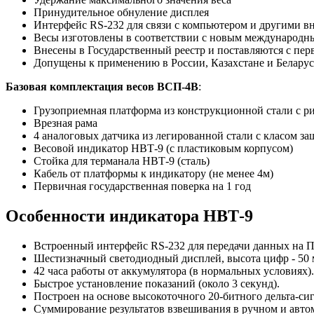
Принудительное обнуление дисплея
Интерфейс RS-232 для связи с компьютером и другими 
Весы изготовлены в соответствии с новым международ
Внесены в Государственный реестр и поставляются с пер
Допущены к применению в России, Казахстане и Белару
Базовая комплектация весов ВСП-4В
:
Грузоприемная платформа из конструкционной стали с 
Врезная рама
4 аналоговых датчика из легированной стали с класом за
Весовой индикатор НВТ-9 (с пластиковым корпусом)
Стойка для терманала НВТ-9 (сталь)
Кабель от платформы к индикатору (не менее 4м)
Первичная государственная поверка на 1 год
Особенности индикатора НВТ-9
Встроенный интерфейс RS-232 для передачи данных на 
Шестизначный светодиодный дисплей, высота цифр - 50 
42 часа работы от аккумулятора (в нормальных условиях).
Быстрое установление показаний (около 3 секунд).
Построен на основе высокоточного 20-битного дельта-с
Суммирование результатов взвешивания в ручном и авто