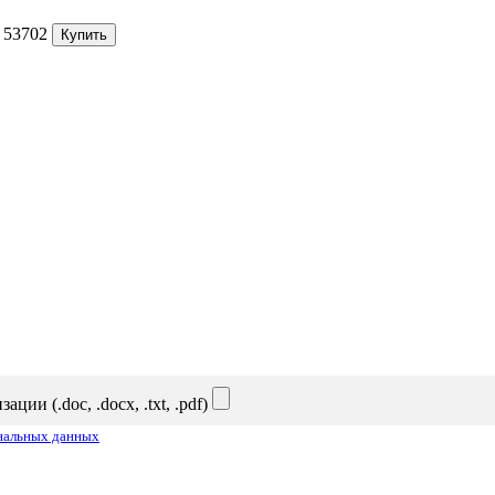
53702
Купить
и (.doc, .docx, .txt, .pdf)
ональных данных