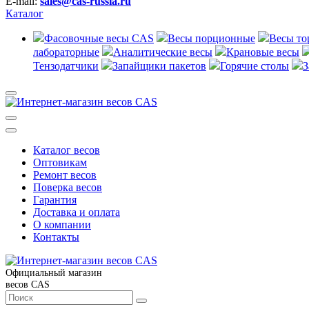
E-mail:
sales@cas-russia.ru
Каталог
Фасовочные весы CAS
Весы порционные
Весы то
лабораторные
Аналитические весы
Крановые весы
Тензодатчики
Запайщики пакетов
Горячие столы
З
Каталог весов
Оптовикам
Ремонт весов
Поверка весов
Гарантия
Доставка и оплата
О компании
Контакты
Официальный магазин
весов CAS