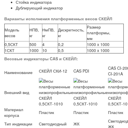
Стойка индикатора
Дублирующий индикатор
Варианты исполнения платформенных весов СКЕЙЛ
Размер
Модель
НПВ,
НмПВ,
Дискретность,
платформы,
весов
кг
кг
кг
мм
0,5СКТ
500
4
0,2
1000 x 1000
1СКТ
1000
10
0,5
1000 x 1000
Весовые индикаторы CAS и СКЕЙЛ:
CAS CI-20
СКЕЙЛ СКИ-12
CAS PDI
Наименование
CI-201A
Внешний вид
Материал
Пластик
Пластик
Пластик
корпуса
Светодиод
Тип индикации
Светодиодный
ЖК
ЖК