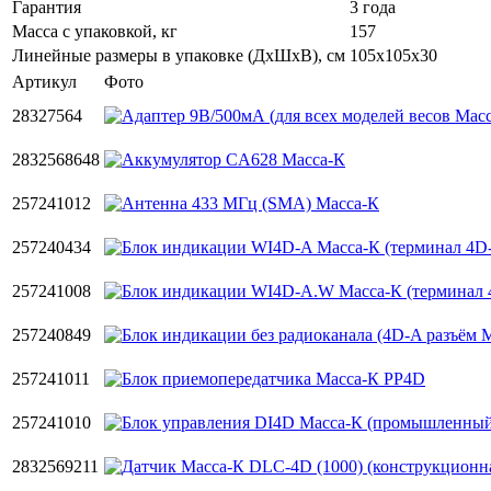
Гарантия
3 года
Масса с упаковкой, кг
157
Линейные размеры в упаковке (ДxШxВ), см
105x105x30
Артикул
Фото
28327564
2832568648
257241012
257240434
257241008
257240849
257241011
257241010
2832569211