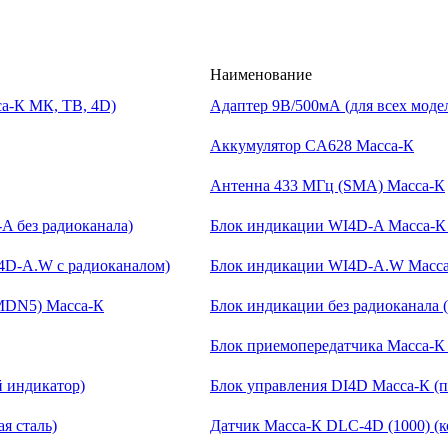
Наименование
Адаптер 9В/500мА (для всех моде
Аккумулятор CA628 Масса-К
Антенна 433 МГц (SMA) Масса-К
Блок индикации WI4D-A Масса-К 
Блок индикации WI4D-A.W Масса-
Блок индикации без радиоканала
Блок приемопередатчика Масса-К
Блок управления DI4D Масса-К 
Датчик Масса-К DLC-4D (1000) (к