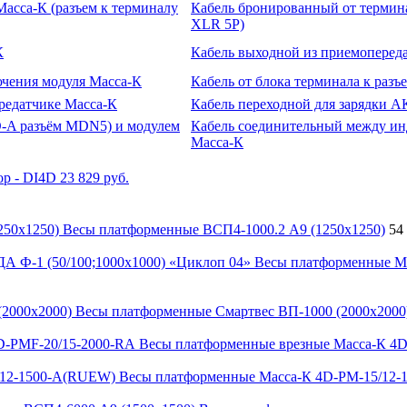
Кабель бронированный от термина
XLR 5P)
Кабель выходной из приемоперед
Кабель от блока терминала к раз
Кабель переходной для зарядки А
Кабель соединительный между ин
Масса-К
р - DI4D
23 829 руб.
Весы платформенные ВСП4-1000.2 А9 (1250х1250)
54
Весы платформенные М
Весы платформенные Смартвес ВП-1000 (2000х2000
Весы платформенные врезные Масса-К 4D
Весы платформенные Масса-К 4D-PM-15/12