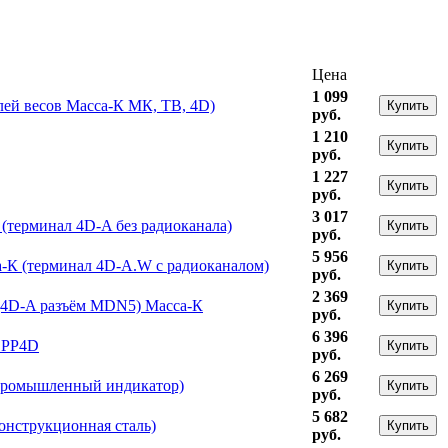
Цена
1 099
лей весов Масса-К МК, ТВ, 4D)
Купить
руб.
1 210
Купить
руб.
1 227
Купить
руб.
3 017
(терминал 4D-A без радиоканала)
Купить
руб.
5 956
К (терминал 4D-A.W с радиоканалом)
Купить
руб.
2 369
 (4D-A разъём MDN5) Масса-К
Купить
руб.
6 396
 PP4D
Купить
руб.
6 269
(промышленный индикатор)
Купить
руб.
5 682
онструкционная сталь)
Купить
руб.