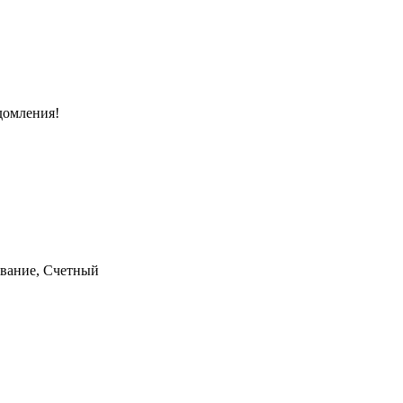
домления!
ование, Счетный