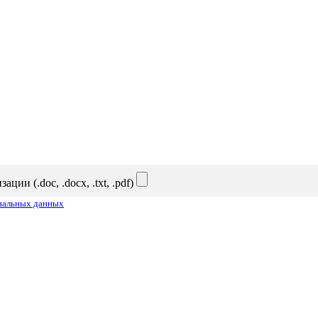
и (.doc, .docx, .txt, .pdf)
ональных данных