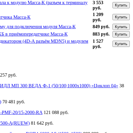
ла к модулю Масса-К (разъем к терминалу
3 553
Купить
руб.
1 209
атчика Масса-К
Купить
руб.
ъему для подключения модуля Масса-К
849 руб.
Купить
КБ в приёмопередатчике Масса-К
883 руб.
Купить
дикатором (4D-A разъём MDN5) и модулем
1 527
Купить
руб.
 257 руб.
ИДЛ МП 300 ВЕДА Ф-1 (50/100;1000х1000) «Циклоп 04»
38
)
70 481 руб.
-PMF-20/15-2000-RA
121 088 руб.
-1500-A(RUEW)
81 642 руб.