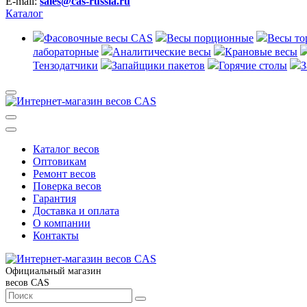
E-mail:
sales@cas-russia.ru
Каталог
Фасовочные весы CAS
Весы порционные
Весы то
лабораторные
Аналитические весы
Крановые весы
Тензодатчики
Запайщики пакетов
Горячие столы
З
Каталог весов
Оптовикам
Ремонт весов
Поверка весов
Гарантия
Доставка и оплата
О компании
Контакты
Официальный магазин
весов CAS