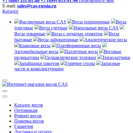
+7 (800) 551-61-40
+7 (499) 653-91-96
Перезвоните мне
E-mail:
sales@cas-russia.ru
Каталог
Фасовочные весы CAS
Весы порционные
Весы
торговые
Весы счетные
Напольные весы CAS
Весы товарные
Весы с печатью этикеток
Весы
бытовые
Весы лабораторные
Аналитические весы
Крановые весы
Платформенные весы
Автомобильные весы
Паллетные весы
Весовые
индикаторы
Гидравлические тележки
Тензодатчики
Запайщики пакетов
Горячие столы
Запасные
части и комплектующие
Каталог весов
Оптовикам
Ремонт весов
Поверка весов
Гарантия
Доставка и оплата