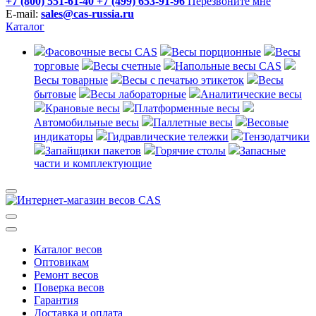
+7 (800) 551-61-40
+7 (499) 653-91-96
Перезвоните мне
E-mail:
sales@cas-russia.ru
Каталог
Фасовочные весы CAS
Весы порционные
Весы
торговые
Весы счетные
Напольные весы CAS
Весы товарные
Весы с печатью этикеток
Весы
бытовые
Весы лабораторные
Аналитические весы
Крановые весы
Платформенные весы
Автомобильные весы
Паллетные весы
Весовые
индикаторы
Гидравлические тележки
Тензодатчики
Запайщики пакетов
Горячие столы
Запасные
части и комплектующие
Каталог весов
Оптовикам
Ремонт весов
Поверка весов
Гарантия
Доставка и оплата