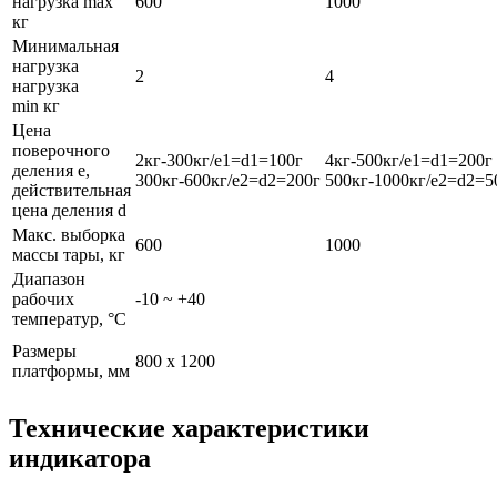
нагрузка max
600
1000
кг
Минимальная
нагрузка
2
4
нагрузка
min кг
Цена
поверочного
2кг-300кг/e1=d1=100г
4кг-500кг/e1=d1=200г
деления e,
300кг-600кг/e2=d2=200г
500кг-1000кг/e2=d2=5
действительная
цена деления d
Макс. выборка
600
1000
массы тары, кг
Диапазон
рабочих
-10 ~ +40
температур, °C
Размеры
800 x 1200
платформы, мм
Технические характеристики
индикатора