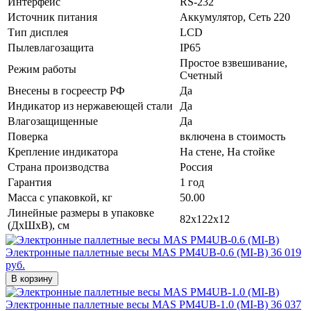
Интерфейс
RS-232
Источник питания
Аккумулятор, Сеть 220
Тип дисплея
LCD
Пылевлагозащита
IP65
Простое взвешивание,
Режим работы
Счетный
Внесены в госреестр РФ
Да
Индикатор из нержавеющей стали
Да
Влагозащищенные
Да
Поверка
включена в стоимость
Крепление индикатора
На стене, На стойке
Страна производства
Россия
Гарантия
1 год
Масса с упаковкой, кг
50.00
Линейные размеры в упаковке
82x122x12
(ДxШxВ), см
Электронные паллетные весы MAS PM4UB-0.6 (MI-B)
36 019
руб.
В корзину
Электронные паллетные весы MAS PM4UB-1.0 (MI-B)
36 037