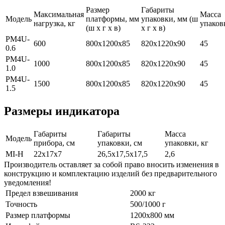
Размер
Габариты
Максимальная
Масса
Модель
платформы, мм
упаковки, мм (ш
нагрузка, кг
упаковк
(ш х г х в)
х г х в)
PM4U-
600
800х1200х85
820х1220х90
45
0.6
PM4U-
1000
800х1200х85
820х1220х90
45
1.0
PM4U-
1500
800х1200х85
820х1220х90
45
1.5
Размеры индикатора
Габариты
Габариты
Масса
Модель
прибора, см
упаковки, см
упаковки, кг
MI-H
22х17х7
26,5х17,5х17,5
2,6
Производитель оставляет за собой право вносить изменения в
конструкцию и комплектацию изделий без предварительного
уведомления!
Предел взвешивания
2000 кг
Точность
500/1000 г
Размер платформы
1200x800 мм