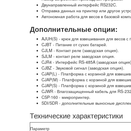
Двунаправленный интерфейс RS232C.
Отправка данных на принтер или другое устр
Автономная работа для весов в базовой компл
Дополнительные опции:
AJUH(S)
-
крюк для взвешивания для весов с m
CJBT -
Питание от сухих батарей.
CJLM -
Контакт реле (заводская опция).
SJLM
-
контакт реле заводская опция.
CJR4 - Интерфейс RS-485A (заводская опция)
CJBZ - Звуковой сигнал (заводская опция).
CJAP(L) - Платформа с корзиной для взвешива
CJAP(M) - Платформа с корзиной для взвешива
CJAP(S) - Платформа с корзиной для взвешива
CJWR - Влагозащищенный кабель для RS-23
CSP-160 - микропринтер.
SDI/SDR - дополнительные выносные дисплеи
Технические характеристики
Параметр