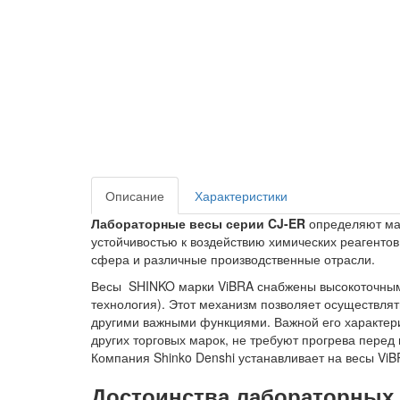
Описание
Характеристики
Лабораторные весы серии CJ-ER
определяют мас
устойчивостью к воздействию химических реагенто
сфера и различные производственные отрасли.
Весы SHINKO марки ViBRA снабжены высокоточным 
технология). Этот механизм позволяет осуществля
другими важными функциями. Важной его характерис
других торговых марок, не требуют прогрева перед
Компания Shinko Denshi устанавливает на весы ViB
Достоинства лабораторных