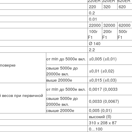
220ER
320ER
620ER
220
320
620
0.2
0.01
22000
32000
62000
100г
200г
500г
F1
F1
F1
Ø 140
2.2
от min до 5000е вкл.
±0,005 (±0,01)
 поверке
свыше 5000е до
±0,01 (±0,02)
20000е вкл.
выше 20000е
±0,015 (±0,03)
от min до 5000е вкл.
0,0017 (0,0033
 весов при первичной
свыше 5000е до
0,0033 (0,0067)
20000е вкл.
свыше 20000е
0,005 (0,01)
высокий (II)
310 х 208 х 87
0…100