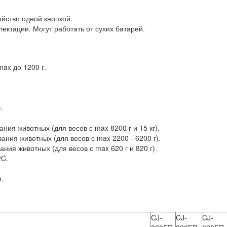
ойство одной кнопкой.
ектации. Могут работать от сухих батарей.
ax до 1200 г.
.
ния животных (для весов с max 8200 г и 15 кг).
ния животных (для весов с max 2200 - 6200 г).
ния животных (для весов с max 620 г и 820 г).
2C.
.
CJ-
CJ-
CJ-