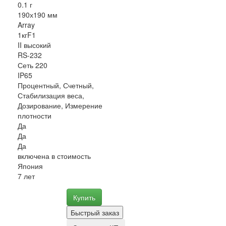
0.1 г
190х190 мм
Array
1кгF1
II высокий
RS-232
Сеть 220
IP65
Процентный, Счетный,
Стабилизация веса,
Дозирование, Измерение
плотности
Да
Да
Да
включена в стоимость
Япония
7 лет
Купить
Быстрый заказ