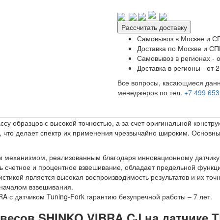
Рассчитать доставку
Самовывоз в Москве и СП
Доставка по Москве и СПБ
Самовывоз в регионах - о
Доставка в регионы - от 2
Все вопросы, касающиеся данн
менеджеров по тел.
+7 499 653
су образцов с высокой точностью, а за счет оригинальной констр
в, что делает спектр их применения чрезвычайно широким. Основн
механизмом, реализованным благодаря инновационному датчику а
ть счетное и процентное взвешивание, обладает предельной функц
тикой является высокая воспроизводимость результатов и их точн
 началом взвешивания.
RA с датчиком Tuning-Fork гарантию безупречной работы – 7 лет.
 весов
SHINKO VIBRA CJ на датчике