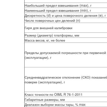
Наибольший предел взвешивания (max), г
Наименьший предел взвешивания (min), г
Дискретность (d) и цена поверочного деления (e), г
Число поверочных цен делений (n)
Гиря для внешней калибровки
Размер (диаметр) платформы, мм
Масса весов, кг, не более
Пределы допускаемой погрешности при первичной
(эксплуатации), г
Среднеквадратическое отклонение (СКО) показаний
поверке (эксплуатации), г
Класс точности по OIML R 76-1-2011
Габаритные размеры, мм
Диапазон выборки массы тары, % max