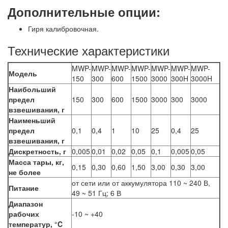
Дополнительные опции:
Гиря калибровочная.
Технические характеристики
MWP-
MWP-
MWP-
MWP-
MWP-
MWP-
MWP-
Модель
150
300
600
1500
3000
300H
3000H
Наибольший
предел
150
300
600
1500
3000
300
3000
взвешивания, г
Наименьший
предел
0,1
0,4
1
10
25
0,4
25
взвешивания, г
Дискретность, г
0,005
0,01
0,02
0,05
0,1
0,005
0,05
Масса тары, кг,
0,15
0,30
0,60
1,50
3,00
0,30
3,00
не более
от сети или от аккумулятора 110 ~ 240 В,
Питание
49 ~ 51 Гц; 6 В
Диапазон
рабочих
-10 ~ +40
температур, °C