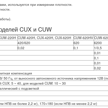
ами, используется при измерении плотности.
ности.
аботы).
моделей CUX и CUW
 CUW-220H
CUW-420H, CUX-420H, CUX-620H
CUW-620HV
CUW-620
420/620
620
6200
0,02
0,1
1/0,5
0,01
0,1
0,01
0,02
нитная компенсация
 В/ 50 Гц, от выносного автономного источника напряжением 12В (
 CUX: 5 ~ 40, для моделей CUW: 10 ~ 30
ллический с подсветкой
ли НПВ не более 2,2 кг), 170×180 (если НПВ не менее 2,2 кг)