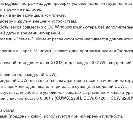
рикладных программах для проверки условия наличия груза на пла
, в режиме настроек.
ный в виде таблицы, в комплекте.
ютеру и другим внешним устройствам.
аботы весов совместно с ОС Windows компьютера без дополнитель
ией даты и времени измерений.
клавиши "печать". Момент распечатки устанавливается дополнител
лиграмм, карат, %, штуки, а также одна программируемая "польз
ровочной гири для моделей CUX, а для моделей CUW - внутренний
 клавиши (для моделей CUW).
 моделей CUW) позволяет весам адаптироваться к изменениям ок
ты времени один, два или три раза в сутки (для моделей CUW).
ьзуется для работы в условиях, чреватых загрязнением клавиатуры
лей с дискретностью 0,001 г (CUW/X 220H, CUW/X 420H, CUW 620HV
 стали.
ами (поддоный крюк), используется при измерении плотности.