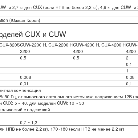
UW- и 2,7 кг для CUX (если НПВ не более 2,2 кг), 4,6 кг для CUW- и
tion (Южная Корея)
моделей CUX и CUW
CUX-820S
CUW-2200 H, CUX-2200 H
CUW-4200 H, CUX-4200 H
CUW-4
2200
4200
4200
0,5
0,5
2
0,1
1
0,008
0,08
0,01
0,1
нитная компенсация
 В/ 50 Гц, от выносного автономного источника напряжением 12В (
 CUX: 5 ~ 40, для моделей CUW: 10 ~ 30
ллический с подсветкой
0,7 ~ 1,2
ли НПВ не более 2,2 кг), 170×180 (если НПВ не менее 2,2 кг)