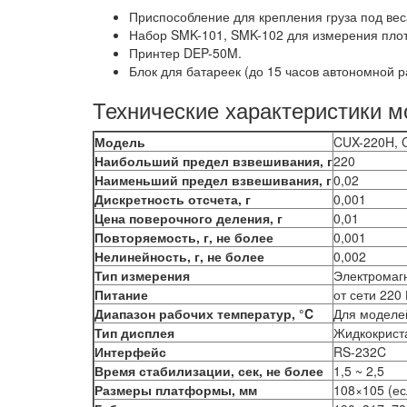
Приспособление для крепления груза под вес
Набор SMK-101, SMK-102 для измерения плот
Принтер DEP-50M.
Блок для батареек (до 15 часов автономной р
Технические характеристики 
Модель
CUX-220H,
Наибольший предел взвешивания, г
220
Наименьший предел взвешивания, г
0,02
Дискретность отсчета, г
0,001
Цена поверочного деления, г
0,01
Повторяемость, г, не более
0,001
Нелинейность, г, не более
0,002
Тип измерения
Электромаг
Питание
от сети 220
Диапазон рабочих температур, °C
Для моделей
Тип дисплея
Жидкокриста
Интерфейс
RS-232C
Время стабилизации, сек, не более
1,5 ~ 2,5
Размеры платформы, мм
108×105 (ес