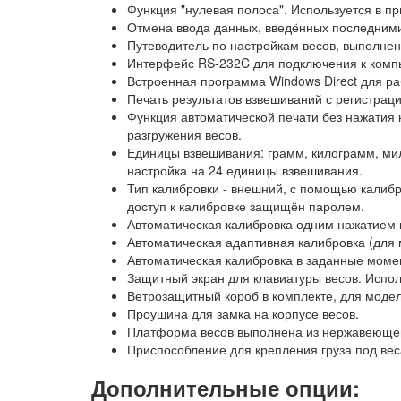
Функция "нулевая полоса". Используется в п
Отмена ввода данных, введённых последними
Путеводитель по настройкам весов, выполнен
Интерфейс RS-232C для подключения к компь
Встроенная программа Windows Direct для р
Печать результатов взвешиваний с регистрац
Функция автоматической печати без нажатия 
разгружения весов.
Единицы взвешивания: грамм, килограмм, мил
настройка на 24 единицы взвешивания.
Тип калибровки - внешний, с помощью калиб
доступ к калибровке защищён паролем.
Автоматическая калибровка одним нажатием
Автоматическая адаптивная калибровка (для
Автоматическая калибровка в заданные момен
Защитный экран для клавиатуры весов. Испол
Ветрозащитный короб в комплекте, для моде
Проушина для замка на корпусе весов.
Платформа весов выполнена из нержавеющей
Приспособление для крепления груза под вес
Дополнительные опции: