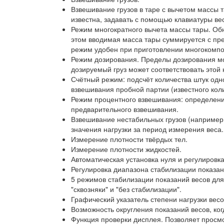
Взвешивание грузов в таре с вычетом массы 
известна, задавать с помощью клавиатуры ве
Режим многократного вычета массы тары. Об
этом вводимая масса тары суммируется с пре
режим удобен при приготовлении многокомп
Режим дозирования. Пределы дозирования мож
дозируемый груз может соответствовать этой
Счётный режим: подсчёт количества штук од
взвешивания пробной партии (известного кол
Режим процентного взвешивания: определение
предварительного взвешивания.
Взвешивание нестабильных грузов (например,
значения нагрузки за период измерения веса.
Измерение плотности твёрдых тел.
Измерение плотности жидкостей.
Автоматическая установка нуля и регулировк
Регулировка диапазона стабилизации показан
5 режимов стабилизации показаний весов для
"сквозняки" и "без стабилизации".
Графический указатель степени нагрузки весо
Возможность округления показаний весов, ко
Функция проверки дисплея. Позволяет просм