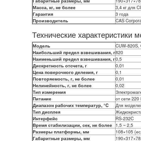
Габаритные размеры, мм
190×317×78
Масса, кг, не более
3,4 кг для C
Гарантия
3 года
Производитель
CAS Corpora
Технические характеристики 
Модель
CUW-820S, 
Наибольший предел взвешивания, г
820
Наименьший предел взвешивания, г
0,5
Дискретность отсчета, г
0,01
Цена поверочного деления, г
0,1
Повторяемость, г, не более
0,01
Нелинейность, г, не более
0,02
Тип измерения
Электромаг
Питание
от сети 220
Диапазон рабочих температур, °C
Для моделей
Тип дисплея
Жидкокриста
Интерфейс
RS-232C
Время стабилизации, сек, не более
1,5 ~ 2,5
Размеры платформы, мм
108×105 (ес
Габаритные размеры, мм
190×317×78