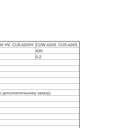
0 HV, CUX-6200H
CUW-420S, CUX-420S
420
0,2
по дополнительному заказу)