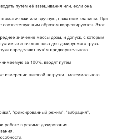
водить путём её взвешивания или, если она
автоматически или вручную, нажатием клавиши. При
ре соответствующим образом корректируются. Этот
реднее значение массы дозы, и допуск, с которым
пустимые значения веса для дозируемого груза.
штуки определяют путём предварительного
ринимаемую за 100%, вводят путём
е измерение пиковой нагрузки - максимального
ойка", "фиксированный режим", "вибрация",
ри работе в режиме дозирования.
ивания.
особности.