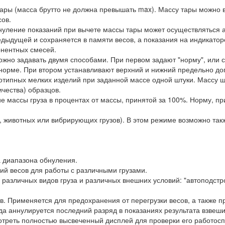
тары (масса брутто не должна превышать max). Массу тары можно в
сов.
нуление показаний при вычете массы тары может осуществляться 
дыдущей и сохраняется в памяти весов, а показания на индикато
онентных смесей.
но задавать двумя способами. При первом задают "норму", или с
 норме. При втором устанавливают верхний и нижний предельно до
нотипных мелких изделий при заданной массе одной штуки. Массу 
ичества) образцов.
 массы груза в процентах от массы, принятой за 100%. Норму, п
 животных или вибрирующих грузов). В этом режиме возможно такж
а диапазона обнуления.
ий весов для работы с различными грузами.
 различных видов груза и различных внешних условий: "автоподстр
в. Применяется для предохранения от перегрузки весов, а также п
гда аннулируется последний разряд в показаниях результата взвеш
отреть полностью высвеченный дисплей для проверки его работосп