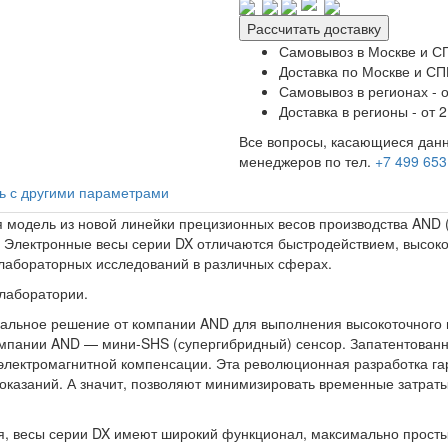
Рассчитать доставку
Самовывоз в Москве и СП
Доставка по Москве и СПБ
Самовывоз в регионах - о
Доставка в регионы - от 2
Все вопросы, касающиеся данн
менеджеров по тел.
+7 499 653
ь с другими параметрами
модель из новой линейки прецизионных весов производства AND 
г). Электронные весы серии DX отличаются быстродействием, высо
лабораторных исследований в различных сферах.
лаборатории.
льное решение от компании AND для выполнения высокоточного в
мпании AND — мини-SHS (супергибридный) сенсор. Запатентованный
электромагнитной компенсации. Эта революционная разработка га
 показаний. А значит, позволяют минимизировать временные затрат
, весы серии DX имеют широкий функционал, максимально просты