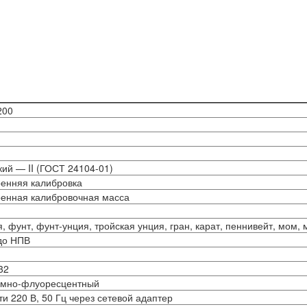
200
кий — II (ГОСТ 24104-01)
ренняя калибровка
оенная калибровочная масса
, фунт, фунт-унция, тройская унция, гран, карат, пеннивейт, мом, 
 до НПВ
32
умно-флуоресцентный
ти 220 В, 50 Гц через сетевой адаптер