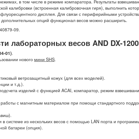
 режимах, в том числе в режиме компаратора. Результаты взвешив
ой калибровки (встроенная калибровочная гиря), выполнить котор
о-флуоресцентного дисплея. Для связи с периферийными устройст
т дополнительных опций функционал весов можно расширить.
40879-09.
и лабораторных весов AND DX-1200
4-01)
.
льзовании нового
мини SHS
.
стиковый ветрозащитный кожух (для всех моделей).
ции и т.д.).
подсчета изделий с функцией ACAI, компаратор, режим взвешивани
 работы с магнитным материалом при помощи стандартного поддо
авиш).
и в системе из нескольких весов с помощью LAN порта и программы
ой батареи (опция).