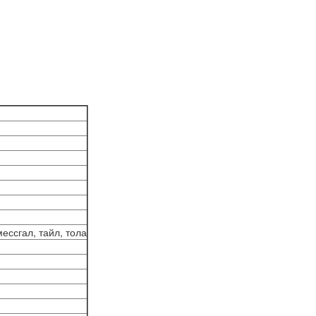
мессгал, тайл, тола