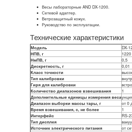
Весы лабораторные AND DX-1200.
Сетевой адаптер.
Ветрозащитный кожух.
Руководство по эксплуатации.
Технические характеристики
Модель
DX-1
НПВ, г
1220
НмПВ, г
0,5
Дискретность, г
0,01
Класс точности
высо
Тип калибровки
внут
Гиря для калибровки
встр
Количество диапазонов взвешивания
1
Дополнительные единицы измерения веса
унция
Диапазон выборки массы тары, г
от 0
Время взвешивания, с, не более
1
Интерфейс
RS-2
Тип дисплея
ваку
Источник электрического питания
от се