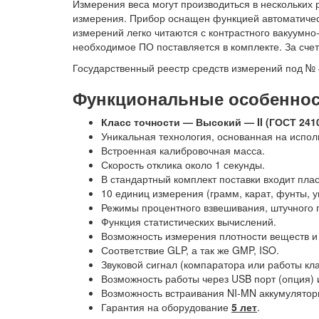
Измерения веса могут производиться в нескольких
измерения. Прибор оснащен функцией автоматическ
измерений легко читаются с контрастного вакуумн
необходимое ПО поставляется в комплекте. За сче
Государственный реестр средств измерений под № 
Функциональные особенност
Класс точности — Высокий — II (ГОСТ 2410
Уникальная технология, основанная на испо
Встроенная калибровочная масса.
Скорость отклика около 1 секунды.
В стандартный комплект поставки входит пла
10 единиц измерения (грамм, карат, фунты, ун
Режимы процентного взвешивания, штучного 
Функция статистических вычислений.
Возможность измерения плотности веществ и
Соответствие GLP, а так же GMP, ISO.
Звуковой сигнал (компаратора или работы кл
Возможность работы через USB порт (опция) 
Возможность встраивания NI-MN аккумуляторн
Гарантия на оборудование
5 лет
.