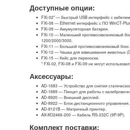
Доступные опции:
FXi-02* — Быстрый USB интерфейс с кабелем
FXi-08 — Ethernet интерфейс с ПО WinCT-Plus
FXi-09 — Аккумуляторная батарея.
FXi-10 — Маленький противосквозняковый бок
1200/2000/3000.
FXi-11 — Большой противосквозняковый бокс.
FXi-12 — Чашка для взвешивания животных (D
FXi-15 — Кейс для переноски.
* FXi-02, FXi-08 и FXi-09 не могут использов
Аксессуары:
AD-1683 — Устройство для снятия статическог
AD-1689 — Пинцет для работы с калибровочн
AD-8920 — Внешний дисплей.
AD-8922 — Блок дистанционного управления.
AD-8121B — Матричный принтер.
AX-KO2466-200 — Кабель RS-232C (9P-9P).
Комплект поставки: