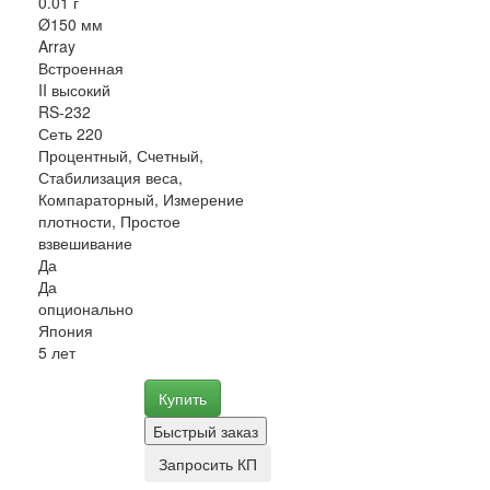
0.01 г
Ø150 мм
Array
Встроенная
II высокий
RS-232
Сеть 220
Процентный, Счетный,
Стабилизация веса,
Компараторный, Измерение
плотности, Простое
взвешивание
Да
Да
опционально
Япония
5 лет
Купить
Быстрый заказ
Запросить КП