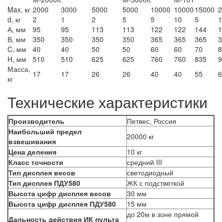
Max, кг
2000
3000
5000
5000
10000
10000
15000
2
d, кг
2
1
2
5
5
10
5
1
А, мм
95
95
113
113
122
122
144
1
В, мм
350
350
350
350
365
365
365
3
C, мм
40
40
50
50
60
60
70
8
H, мм
510
510
625
625
760
760
835
9
Масса,
17
17
26
26
40
40
55
6
кг
Технические характеристики
Производитель
Петвес, Россия
Наибольший предел
20000 кг
взвешивания
Цена деления
10 кг
Класс точности
средний III
Тип дисплея весов
светодиодный
Тип дисплея ПДУ580
ЖК с подстветкой
Высота цифр дисплея весов
30 мм
Высота цифр дисплея ПДУ580
15 мм
до 20м в зоне прямой
Дальность действия ИК пульта