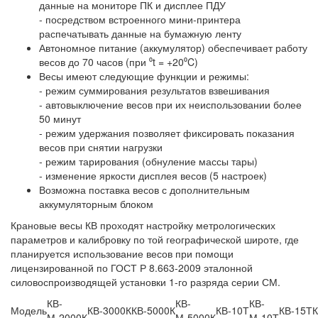
данные на мониторе ПК и дисплее ПДУ
- посредством встроенного мини-принтера
распечатывать данные на бумажную ленту
Автономное питание (аккумулятор) обеспечивает работу
весов до 70 часов (при ⁰t = +20⁰C)
Весы имеют следующие функции и режимы:
- режим суммирования результатов взвешивания
- автовыключение весов при их неиспользовании более
50 минут
- режим удержания позволяет фиксировать показания
весов при снятии нагрузки
- режим тарирования (обнуление массы тары)
- изменение яркости дисплея весов (5 настроек)
Возможна поставка весов с дополнительным
аккумуляторным блоком
Крановые весы КВ проходят настройку метрологических
параметров и калибровку по той географической широте, где
планируется использование весов при помощи
лицензированной по ГОСТ Р 8.663-2009 эталонной
силовоспроизводящей установки 1-го разряда серии СМ.
КВ-
КВ-
КВ-
Модель
КВ-3000К
КВ-5000К
КВ-10Т
КВ-15Т
К
М-2000К
М-5000К
М-10Т