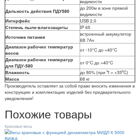
видимости
до 200м в зоне прямой
Дальность действия ПДУ580
видимости
Интерфейс
USB 2.0
Степень пыле-влагозащиты
IP 65
встроенный аккумулятор
Источник питания
6В 7Ач
Диапазон рабочих температур
от -10°C до +40°C
весов
Диапазон рабочих температур
от 0°C до +40°C
для ПДУ-580
Влажность
до 80% (при ⁰t = +35⁰C)
Масса
68 кг
Производитель оставляет за собой право вносить изменения в
конструкцию и комплектацию изделий без предварительного
уведомления!
Похожие товары
Крановые весы