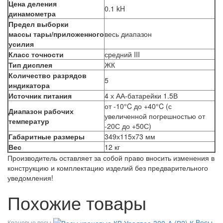
Цена деления
0.1 kH
динамометра
Предел выборки
массы тары/приложенного
весь диапазон
усилия
Класс точности
средний III
Тип дисплея
ЖК
Количество разрядов
5
индикатора
Источник питания
4 х АА-батарейки 1.5В
от -10°C до +40°C (с
Диапазон рабочих
увеличенной погрешностью от
температур
-20С до +50С)
Габаритные размеры
349х115х73 мм
Вес
12 кг
Производитель оставляет за собой право вносить изменения в
конструкцию и комплектацию изделий без предварительного
уведомления!
Похожие товары
Весы
Крановые весы