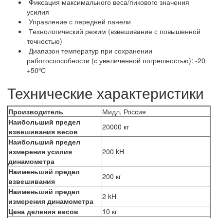
Фиксация максимального веса/пикового значения
усилия
Управление с передней панели
Технологический режим (взвешивание с повышенной
точностью)
Диапазон температур при сохранении
работоспособности (с увеличенной погрешностью): -20
+50ºС
Технические характеристики
Производитель
Мидл, Россия
Наибольший предел
20000 кг
взвешивания весов
Наибольший предел
измерения усилия
200 kH
динамометра
Наименьший предел
200 кг
взвешивания
Наименьший предел
2 kH
измерения динамометра
Цена деления весов
10 кг