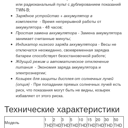
или радиоканальный пульт с дублированием показаний
TWN-B;
Зарядное устройство + аккумулятор в
комплекте
- Время непрерывной работы от
аккумулятора - 48 часов;
Простая замена аккумулятора
- Замена аккумулятора
занимает считанные минуты;
Индикатор низкого заряда аккумулятора
- Весы не
отключатся неожиданно, своевременная зарядка
батареи способствует безостановочной работе;
Ждущий режим и автоматическое отключение
питания
- Экономия заряда аккумулятора и
электроэнергии;
Козырек для защиты дисплея от солнечных лучей
(опция)
- При попадании прямых солнечных лучей есть
риск, что показания могут быть не видны, козырек
избавляет от этого риска.
Технические характеристики
1
2
3
5
10
15
20
30
50
Модель
THD
THD
THD
THD
THD
THD
THD
THD
THD