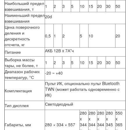
Наибольший предел
1
2
3
5
10
15
20
30
50
взвешивания, т
Наименьший предел
20d
взвешивания
Цена поверочного
деления и
0,5
1
2
5
10
20
дискретность
отсчета, кг
АКБ 12В x 7А*ч
Питание
Выборка массы
1
2
3
5
10
15
20
30
50
тары, не более, т
Диапазон рабочих
-20 ~ +40
температур, °С
Пульт ИК, опционально пульт Bluetooth
TWN (может работать одновременно с
Комплектация
ИК)
Светодиодный
Тип дисплея
280
280
280
280
550
x
x
x
x
x
Габариты, мм
280 × 334 × 557
344
344
344
345
365