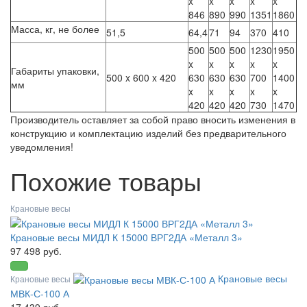
x
x
x
x
x
846
890
990
1351
1860
Масса, кг, не более
51,5
64,4
71
94
370
410
500
500
500
1230
1950
x
x
x
x
x
Габариты упаковки,
500 x 600 x 420
630
630
630
700
1400
мм
x
x
x
x
x
420
420
420
730
1470
Производитель оставляет за собой право вносить изменения в
конструкцию и комплектацию изделий без предварительного
уведомления!
Похожие товары
Крановые весы
Крановые весы МИДЛ К 15000 ВРГ2ДА «Металл 3»
97 498 руб.
Крановые весы
Крановые весы
МВК-С-100 А