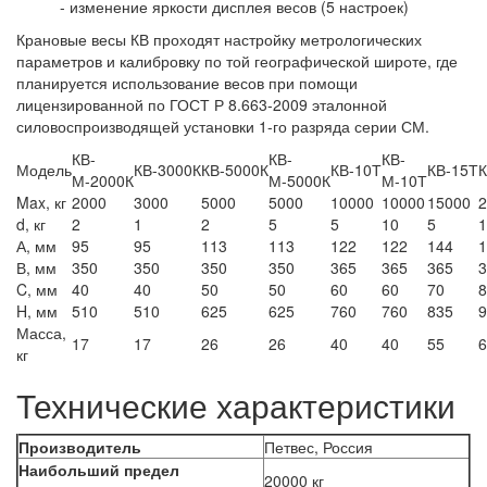
- изменение яркости дисплея весов (5 настроек)
Крановые весы КВ проходят настройку метрологических
параметров и калибровку по той географической широте, где
планируется использование весов при помощи
лицензированной по ГОСТ Р 8.663-2009 эталонной
силовоспроизводящей установки 1-го разряда серии СМ.
КВ-
КВ-
КВ-
Модель
КВ-3000К
КВ-5000К
КВ-10Т
КВ-15Т
К
М-2000К
М-5000К
М-10Т
Max, кг
2000
3000
5000
5000
10000
10000
15000
2
d, кг
2
1
2
5
5
10
5
1
А, мм
95
95
113
113
122
122
144
1
В, мм
350
350
350
350
365
365
365
3
C, мм
40
40
50
50
60
60
70
8
H, мм
510
510
625
625
760
760
835
9
Масса,
17
17
26
26
40
40
55
6
кг
Технические характеристики
Производитель
Петвес, Россия
Наибольший предел
20000 кг