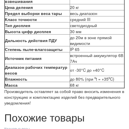
взвешивания
Цена деления
20 кг
Предел выборки веса тары
весь диапазон
Класс точности
средний III
Тип дисплея
светодиодный
Высота цифр дисплея
30 мм
до 20м в зоне прямой
Дальность действия ПДУ
видимости
Степень пыле-влагозащиты
IP 65
встроенный аккумулятор 6В
Источник питания
7Ач
Диапазон рабочих температур
от -30°C до +40°C
весов
Влажность
до 80% (при ⁰t = +35⁰C)
Масса
68 кг
Производитель оставляет за собой право вносить изменения в
конструкцию и комплектацию изделий без предварительного
уведомления!
Похожие товары
Крановые весы