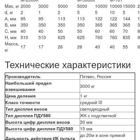
Max, кг
2000
3000
5000
5000
10000
10000
15000
2
d, кг
2
1
2
5
5
10
5
1
А, мм
95
95
113
113
122
122
144
1
В, мм
350
350
350
350
365
365
365
3
C, мм
40
40
50
50
60
60
70
8
H, мм
510
510
625
625
760
760
835
9
Масса,
17
17
26
26
40
40
55
6
кг
Технические характеристики
Производитель
Петвес, Россия
Наибольший предел
3000 кг
взвешивания
Цена деления
1 кг
Класс точности
средний III
Тип дисплея весов
светодиодный
Тип дисплея ПДУ580
ЖК с подстветкой
Высота цифр дисплея весов
30 мм
Высота цифр дисплея ПДУ580
15 мм
до 20м в зоне прямой
Дальность действия ИК пульта