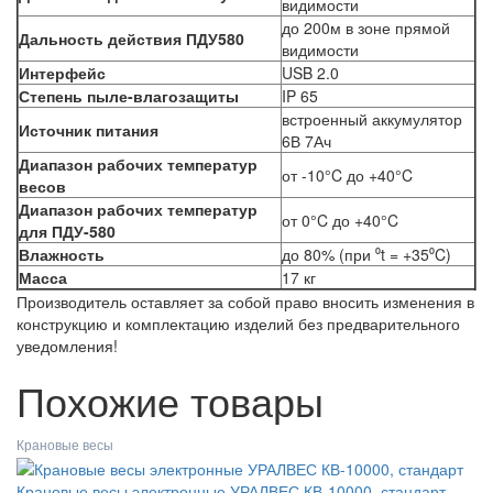
видимости
до 200м в зоне прямой
Дальность действия ПДУ580
видимости
Интерфейс
USB 2.0
Степень пыле-влагозащиты
IP 65
встроенный аккумулятор
Источник питания
6В 7Ач
Диапазон рабочих температур
от -10°C до +40°C
весов
Диапазон рабочих температур
от 0°C до +40°C
для ПДУ-580
Влажность
до 80% (при ⁰t = +35⁰C)
Масса
17 кг
Производитель оставляет за собой право вносить изменения в
конструкцию и комплектацию изделий без предварительного
уведомления!
Похожие товары
Крановые весы
Крановые весы электронные УРАЛВЕС КВ-10000, стандарт