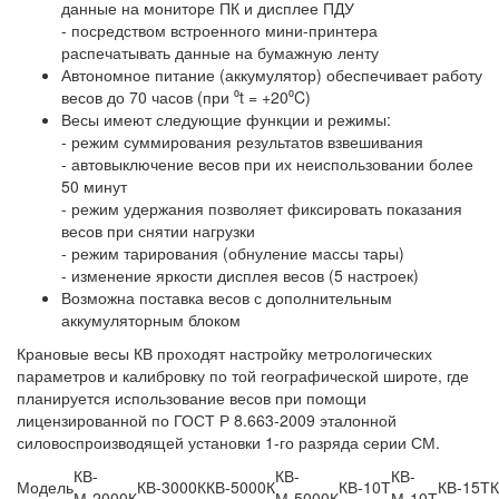
данные на мониторе ПК и дисплее ПДУ
- посредством встроенного мини-принтера
распечатывать данные на бумажную ленту
Автономное питание (аккумулятор) обеспечивает работу
весов до 70 часов (при ⁰t = +20⁰C)
Весы имеют следующие функции и режимы:
- режим суммирования результатов взвешивания
- автовыключение весов при их неиспользовании более
50 минут
- режим удержания позволяет фиксировать показания
весов при снятии нагрузки
- режим тарирования (обнуление массы тары)
- изменение яркости дисплея весов (5 настроек)
Возможна поставка весов с дополнительным
аккумуляторным блоком
Крановые весы КВ проходят настройку метрологических
параметров и калибровку по той географической широте, где
планируется использование весов при помощи
лицензированной по ГОСТ Р 8.663-2009 эталонной
силовоспроизводящей установки 1-го разряда серии СМ.
КВ-
КВ-
КВ-
Модель
КВ-3000К
КВ-5000К
КВ-10Т
КВ-15Т
К
М-2000К
М-5000К
М-10Т