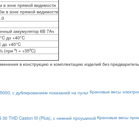
м в зоне прямой видимости
0м в зоне прямой видимости
.0
енный аккумулятор 6В 7Ач
0°C до +40°C
C до +40°C
% (при ⁰t = +35⁰C)
изменения в конструкцию и комплектацию изделий без предварител
Крановые весы электро
Крановые весы пром