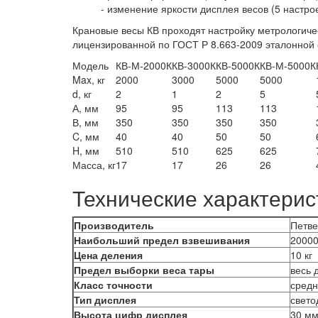
- изменение яркости дисплея весов (5 настро
Крановые весы КВ проходят настройку метрологиче
лицензированной по ГОСТ Р 8.663-2009 эталонной 
Модель
КВ-М-2000К
КВ-3000К
КВ-5000К
КВ-М-5000К
Max, кг
2000
3000
5000
5000
d, кг
2
1
2
5
А, мм
95
95
113
113
В, мм
350
350
350
350
C, мм
40
40
50
50
H, мм
510
510
625
625
Масса, кг
17
17
26
26
Технические характерис
Производитель
Петве
Наибольший предел взвешивания
20000
Цена деления
10 кг
Предел выборки веса тары
весь 
Класс точности
средн
Тип дисплея
свет
Высота цифр дисплея
30 м