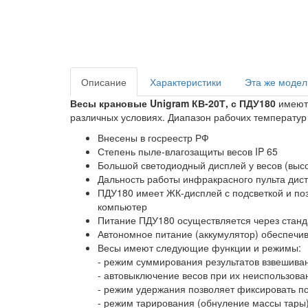
Описание
Характеристики
Эта же модел
Весы крановые Unigram КВ-20Т, с ПДУ180
имеют 
различных условиях. Диапазон рабочих температур 
Внесены в госреестр РФ
Степень пыле-влагозащиты весов IP 65
Большой светодиодный дисплей у весов (выс
Дальность работы инфракрасного пульта дист
ПДУ180 имеет ЖК-дисплей с подсветкой и поз
компьютер
Питание ПДУ180 осуществляется через станд
Автономное питание (аккумулятор) обеспечива
Весы имеют следующие функции и режимы:
- режим суммирования результатов взвешива
- автовыключение весов при их неиспользова
- режим удержания позволяет фиксировать по
- режим тарирования (обнуление массы тары