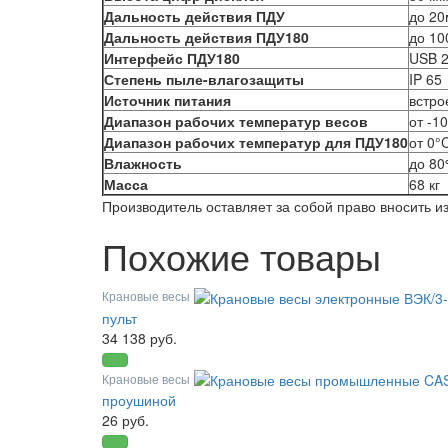
Дальность действия ПДУ
до 20
Дальность действия ПДУ180
до 10
Интерфейс ПДУ180
USB 2
Степень пыле-влагозащиты
IP 65
Источник питания
встро
Диапазон рабочих температур весов
от -1
Диапазон рабочих температур для ПДУ180
от 0°
Влажность
до 80
Масса
68 кг
Производитель оставляет за собой право вносить 
Похожие товары
Крановые весы
пульт
34 138 руб.
Крановые весы
проушиной
26 руб.