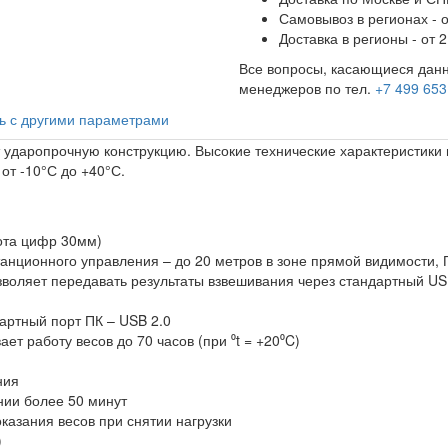
Самовывоз в регионах - о
Доставка в регионы - от 2
Все вопросы, касающиеся данн
менеджеров по тел.
+7 499 653
ь с другими параметрами
ударопрочную конструкцию. Высокие технические характеристики 
от -10°С до +40°С.
ота цифр 30мм)
анционного управления – до 20 метров в зоне прямой видимости, 
воляет передавать результаты взвешивания через стандартный USB
артный порт ПК – USB 2.0
ет работу весов до 70 часов (при ⁰t = +20⁰C)
ния
нии более 50 минут
казания весов при снятии нагрузки
)