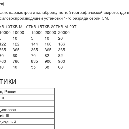
ек)
ских параметров и калибровку по той географической широте, где
силовоспроизводящей установки 1-го разряда серии СМ.
КВ-10Т
КВ-М-10Т
КВ-15Т
КВ-20Т
КВ-М-20Т
10000
10000
15000
20000
20000
5
10
5
10
20
122
122
144
166
166
365
365
365
365
365
60
60
70
82
82
760
760
835
900
900
40
40
55
68
68
тики
с, Россия
 кг
диапазон
ий III
одиодный
м