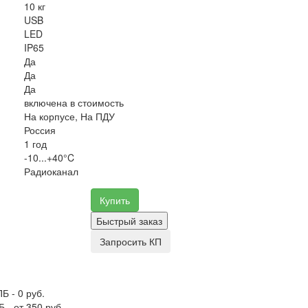
10 кг
USB
LED
IP65
Да
Да
Да
включена в стоимость
На корпусе, На ПДУ
Россия
1 год
-10...+40°C
Радиоканал
Купить
Быстрый заказ
Запросить КП
Б - 0 руб.
 - от 350 руб.