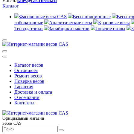
E-mail:
sales@cas-russia.ru
Каталог
Фасовочные весы CAS
Весы порционные
Весы то
лабораторные
Аналитические весы
Крановые весы
Тензодатчики
Запайщики пакетов
Горячие столы
З
Каталог весов
Оптовикам
Ремонт весов
Поверка весов
Гарантия
Доставка и оплата
О компании
Контакты
Официальный магазин
весов CAS