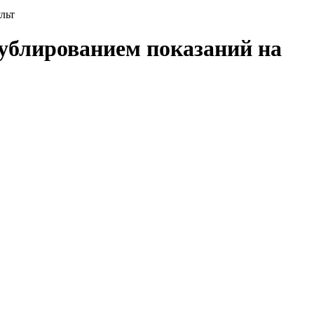
льт
ублированием показаний на