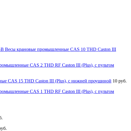
Весы крановые промышленные CAS 10 THD Caston III
омышленные CAS 2 THD RF Caston III (Plus), с пультом
е CAS 15 THD Caston III (Plus), с нижней проушиной
10 руб.
омышленные CAS 1 THD RF Caston III (Plus), с пультом
б.
руб.