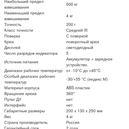
Наибольший предел
500 кг
взвешивания
Наименьший предел
4 кг
взвешивания
Точность
200 г
Класс точности
Средний III
Поверка
С поверкой
Крюк
поворотный крюк
Дисплей
светодиодный
Число разрядов индикатора
5
Аккумулятор + зарядное
Источник питания
устройство.
Диапазон рабочих температур
от -10°С до +40°C
Особый диапазон рабочих
-30/+55 °С (индекс М)
температур
Материал корпуса
ABS пластик
Вращение крюка
360°
Пульт ДУ
нет
Интерфейс
нет
Габаритные размеры
200 х 130 х 250 мм
Вес
4 кг
Страна производитель
Россия
Гарантийный срок
2 года