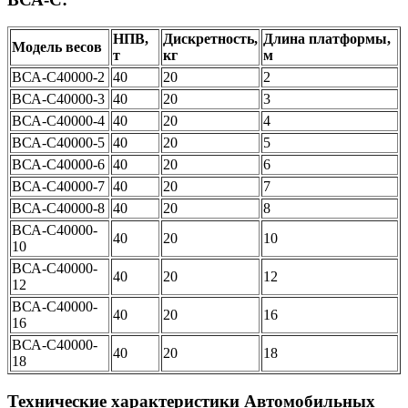
НПВ,
Дискретность,
Длина платформы,
Модель весов
т
кг
м
ВСА-С40000-2
40
20
2
ВСА-С40000-3
40
20
3
ВСА-С40000-4
40
20
4
ВСА-С40000-5
40
20
5
ВСА-С40000-6
40
20
6
ВСА-С40000-7
40
20
7
ВСА-С40000-8
40
20
8
ВСА-С40000-
40
20
10
10
ВСА-С40000-
40
20
12
12
ВСА-С40000-
40
20
16
16
ВСА-С40000-
40
20
18
18
Технические характеристики Автомобильных