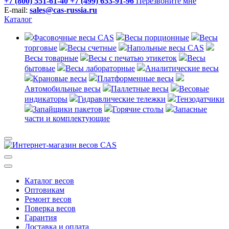
+7 (800) 551-61-40
+7 (499) 653-91-96
Перезвоните мне
E-mail:
sales@cas-russia.ru
Каталог
Фасовочные весы CAS
Весы порционные
Весы
торговые
Весы счетные
Напольные весы CAS
Весы товарные
Весы с печатью этикеток
Весы
бытовые
Весы лабораторные
Аналитические весы
Крановые весы
Платформенные весы
Автомобильные весы
Паллетные весы
Весовые
индикаторы
Гидравлические тележки
Тензодатчики
Запайщики пакетов
Горячие столы
Запасные
части и комплектующие
Каталог весов
Оптовикам
Ремонт весов
Поверка весов
Гарантия
Доставка и оплата