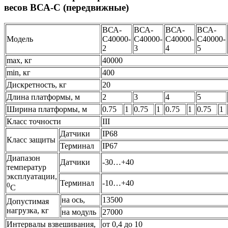
весов ВСА-С (передвижные)
ВСА-
ВСА-
ВСА-
ВСА-
Модель
С40000-
С40000-
С40000-
С40000-
2
3
4
5
max, кг
40000
min, кг
400
Дискретность, кг
20
Длина платформы, м
2
3
4
5
Ширина платформы, м
0.75
1
0.75
1
0.75
1
0.75
1
Класс точности
III
Датчики
IP68
Класс защиты
Терминал
IP67
Диапазон
Датчики
-30…+40
температур
эксплуатации,
Терминал
-10…+40
0
C
на ось,
13500
Допустимая
нагрузка, кг
на модуль
27000
Интервалы взвешивания,
от 0,4 до 10