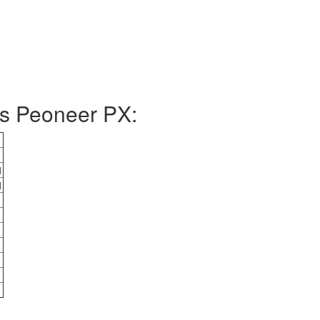
s Peoneer PX:
1
1