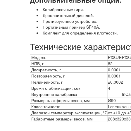
Калибровочные гири.
Дополнительный дисплей.
Противоугонное устройство.
Портативный принтер SF40A.
Комплект для определения плотности.
Технические характерис
Модель
PX84/E
PX8
НПВ, г
82
Дискретность, г
0.0001
Повторяемость, г
0.0001
Нелинейность, г
±0.0002
Время стабилизации, сек
4
Внутренняя калибровка
-
InCa
Размер платформы весов, мм
Ø90
Класс точности
I специаль
Диапазон темперетур эксплуатации,
°C
от +10 до +
Габаритные размеры весов, мм
208х320х33