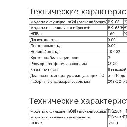
Технические характерис
Модели с функцие InCal (атокалибровка)
PX163
P
Модели с внешней калибровкой
PX163/E
P
НПВ, г
160
2
Дискретность, г
0.001
Повторяемость, г
0.001
Нелинейность, г
±0.002
Время стабилизации, сек
2
Размер платформы весов, мм
Ø120
Класс точности
II высокий
Диапазон темперетур эксплуатации, °C
от +10 до
Габаритные размеры весов, мм
209х321х
Технические характерис
Модели с функцие InCal (атокалибровка)
PX2201
Модели с внешней калибровкой
PX2201/E
НПВ, г
2200