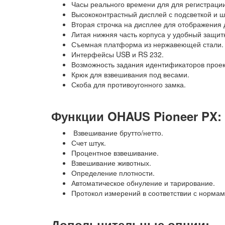
Часы реального времени для для регистраци
Высококонтрастный дисплей с подсветкой и ш
Вторая строчка на дисплее для отображения 
Литая нижняя часть корпуса у удобный защит
Съемная платформа из нержавеющей стали.
Интерфейсы USB и RS 232.
Возможность задания идентификаторов проек
Крюк для взвешивания под весами.
Скоба для противоугонного замка.
Функции OHAUS Pioneer PX:
Взвешивание брутто/нетто.
Счет штук.
Процентное взвешивание.
Взвешивание животных.
Определение плотности.
Автоматическое обнуление и тарирование.
Протокол измерений в соответствии с норма
Допольнительные опции: