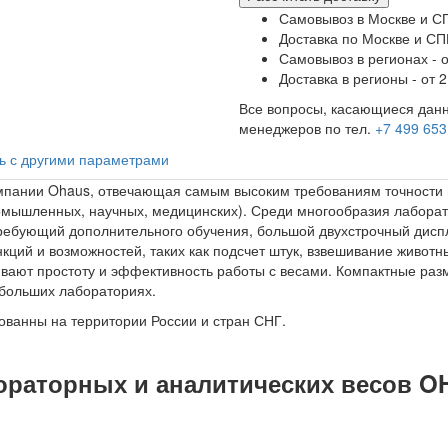
Самовывоз в Москве и СП
Доставка по Москве и СПБ
Самовывоз в регионах - о
Доставка в регионы - от 2
Все вопросы, касающиеся данн
менеджеров по тел.
+7 499 653
ь с другими параметрами
мпании Ohaus, отвечающая самым высоким требованиям точности и
ышленных, научных, медицинских). Среди многообразия лаборат
требующий дополнительного обучения, большой двухстрочный диспл
ций и возможностей, таких как подсчет штук, взвешивание животны
вают простоту и эффективность работы с весами. Компактные раз
ебольших лабораториях.
ванны на территории России и стран СНГ.
раторных и аналитических весов OH