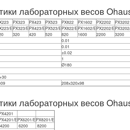
тики лабораторных весов Ohaus
X223
PX323
PX423
PX523
PX822
PX1602
PX2202
PX3202
X223/E
PX323/E
PX423/E
PX523/E
PX822/E
PX1602/E
PX2202/E
PX3202
20
320
420
520
820
1600
2200
3200
0.01
0.01
±0.02
1
Ø180
 +30
309
208х320х98
тики лабораторных весов Ohaus
PX4201
PX4201/E
PX6201/E
PX8201/E
4200
6200
8200