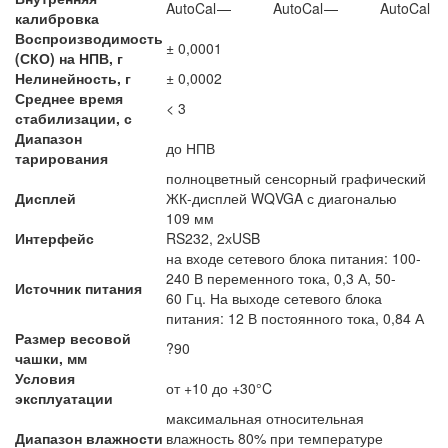
AutoCal
—
AutoCal
—
AutoCal
калибровка
Воспроизводимость
± 0,0001
(СКО) на НПВ, г
Нелинейность, г
± 0,0002
Среднее время
< 3
стабилизации, с
Диапазон
до НПВ
тарирования
полноцветный сенсорный графический
Дисплей
ЖК-дисплей WQVGA с диагональю
109 мм
Интерфейс
RS232, 2хUSB
на входе сетевого блока питания: 100-
240 В переменного тока, 0,3 А, 50-
Источник питания
60 Гц. На выходе сетевого блока
питания: 12 В постоянного тока, 0,84 А
Размер весовой
?90
чашки, мм
Условия
от +10 до +30°C
эксплуатации
максимальная относительная
Диапазон влажности
влажность 80% при температуре