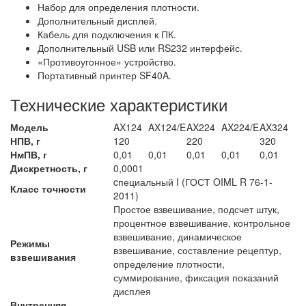
Набор для определения плотности.
Дополнительный дисплей.
Кабель для подключения к ПК.
Дополнительный USB или RS232 интерфейс.
«Противоугонное» устройство.
Портативный принтер SF40A.
Технические характеристики
Модель
AX124
AX124/E
AX224
AX224/E
AX324
НПВ, г
120
220
320
НмПВ, г
0,01
0,01
0,01
0,01
0,01
Дискретность, г
0,0001
cпециальный I (ГОСТ OIML R 76-1-
Класс точности
2011)
Простое взвешивание, подсчет штук,
процентное взвешивание, контрольное
взвешивание, динамическое
Режимы
взвешивание, составление рецептур,
взвешивания
определение плотности,
суммирование, фиксация показаний
дисплея
Внутренняя