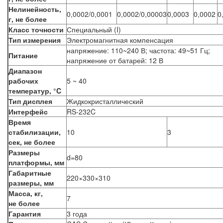
Нелинейность,
0,0002/0,0001
0,0002/0,00003
0,0003
0,0002
0
г, не более
Класс точности
Специальный (I)
Тип измерения
Электромагнитная компенсация
напряжение: 110~240 В; частота: 49~51 Гц;
Питание
напряжение от батарей: 12 В
Диапазон
рабочих
5 ~ 40
температур, °C
Тип дисплея
Жидкокристаллический
Интерфейс
RS-232C
Время
стабилизации,
10
3
сек, не более
Размеры
d=80
платформы, мм
Габаритные
220×330×310
размеры, мм
Масса, кг,
7
не более
Гарантия
3 года