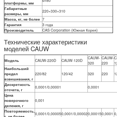
d=80
платформы, мм
Габаритные
220×330×310
размеры, мм
Масса, кг, не более
7
Гарантия
3 года
Производитель
CAS Corporation (Южная Корея)
Технические характеристики
моделей CAUW
CAUW-
CAUW-
C
Модель
CAUW-220D
CAUW-120D
320
220
1
Наибольший
предел
220/82
120/42
320
220
1
взвешивания, г
Дискретность
0,0001/0,00001
0,0001
отсчета, г
Цена
поверочного
0,001
деления, г
Повторяемость,
0,0001/0,00005
0,0001/0,00002
0,00015
0,0001
0
г, не более