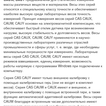
массы различных веществ и материалов. Весы этих серий
относятся к специальному классу точности и обеспечивают
наиболее высокую среди лабораторных весов точность
измерений. Принцип измерения весов серий CAS CAUX,
CAUW, CAUY
основан на электромагнитной компенсации, что
обеспечивает быстрый отклик датчика при возникновении
нагрузки, высокую стабильность и долговечность весов. Весы
серий CAS CAUX, CAUW, CAUY применяются в научно-
производственных лабораториях различных отраслей
промышленности и сферы услуг, т. е. везде, где необходимы
минимальные погрешности при измерениях. Лабораторные
весы серий CAS CAUX, CAUW, CAUY имеют несколько
режимов взвешивания, единиц измерения, возможность
работы напрямую с программами Windows при подключении к
компьютеру.
Серия
CAS CAUY имеет только внешнюю калибровку с
помощью калибровочных гирь (они не входят в комплект
весов). Серия CAS CAUW и CAUX имеют и внешнюю, и
внутреннюю калибровку с помощью встроенной гири, а также
функцию автоматической адаптивной калибровки. Весы серии
CAUW благодаря встроенным часам дополнительно имеют