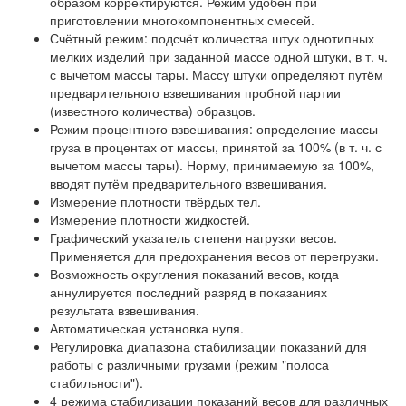
образом корректируются. Режим удобен при
приготовлении многокомпонентных смесей.
Счётный режим: подсчёт количества штук однотипных
мелких изделий при заданной массе одной штуки, в т. ч.
с вычетом массы тары. Массу штуки определяют путём
предварительного взвешивания пробной партии
(известного количества) образцов.
Режим процентного взвешивания: определение массы
груза в процентах от массы, принятой за 100% (в т. ч. с
вычетом массы тары). Норму, принимаемую за 100%,
вводят путём предварительного взвешивания.
Измерение плотности твёрдых тел.
Измерение плотности жидкостей.
Графический указатель степени нагрузки весов.
Применяется для предохранения весов от перегрузки.
Возможность округления показаний весов, когда
аннулируется последний разряд в показаниях
результата взвешивания.
Автоматическая установка нуля.
Регулировка диапазона стабилизации показаний для
работы с различными грузами (режим "полоса
стабильности").
4 режима стабилизации показаний весов для различных