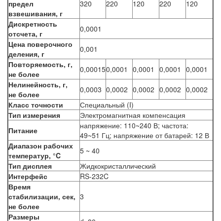
предел
320
220
120
220
120
взвешивания, г
Дискретность
0,0001
отсчета, г
Цена поверочного
0,001
деления, г
Повторяемость, г,
0,00015
0,0001
0,0001
0,0001
0,0001
не более
Нелинейность, г,
0,0003
0,0002
0,0002
0,0002
0,0002
не более
Класс точности
Специальный (I)
Тип измерения
Электромагнитная компенсация
напряжение: 110~240 В; частота:
Питание
49~51 Гц; напряжение от батарей: 12 В
Диапазон рабочих
5 ~ 40
температур, °C
Тип дисплея
Жидкокристаллический
Интерфейс
RS-232C
Время
стабилизации, сек,
3
не более
Размеры